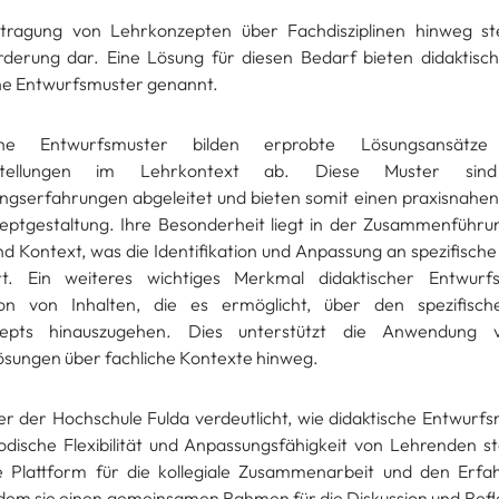
tragung von Lehrkonzepten über Fachdisziplinen hinweg stel
rderung dar. Eine Lösung für diesen Bedarf bieten didaktisc
he Entwurfsmuster genannt.
sche Entwurfsmuster bilden erprobte Lösungsansätze
stellungen im Lehrkontext ab. Diese Muster sin
gserfahrungen abgeleitet und bieten somit einen praxisnahen
eptgestaltung. Ihre Besonderheit liegt in der Zusammenführu
d Kontext, was die Identifikation und Anpassung an spezifische
ert. Ein weiteres wichtiges Merkmal didaktischer Entwurf
ion von Inhalten, die es ermöglicht, über den spezifisch
zepts hinauszugehen. Dies unterstützt die Anwendung
sungen über fachliche Kontexte hinweg.
r der Hochschule Fulda verdeutlicht, wie didaktische Entwurfs
dische Flexibilität und Anpassungsfähigkeit von Lehrenden s
e Plattform für die kollegiale Zusammenarbeit und den Erfa
ndem sie einen gemeinsamen Rahmen für die Diskussion und Refl