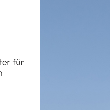
ter für
n