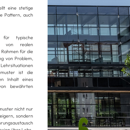
lt eine stetige
he Pattern, auch
 für typische
d von realen
 Rahmen für die
ng von Problem,
 Lehrsituationen
smuster ist die
en Inhalt eines
 von bewährten
muster nicht nur
teigern, sondern
hrungsaustausch
exion über Lehr-