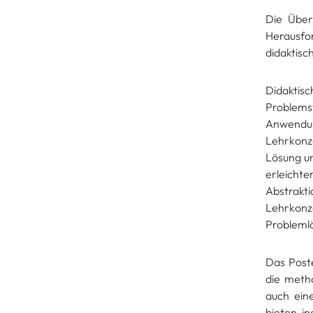
Die Über
Herausfo
didaktisc
Didakti
Problem
Anwendun
Lehrkonz
Lösung un
erleicht
Abstrakt
Lehrkon
Problemlö
Das Poste
die metho
auch ein
bieten, i