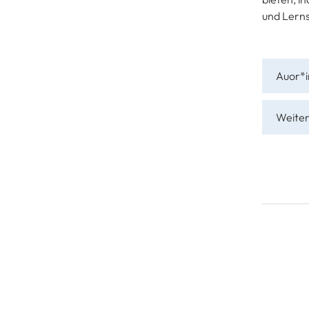
und Lerns
Auor*
Weite